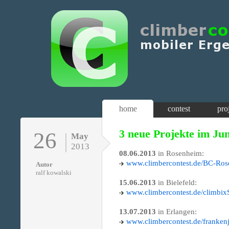
home
contest
pro
3 neue Projekte im Jun
26
May
2013
08.06.2013
in Rosenheim:
www.climbercontest.de/BC-Ro
Autor
ralf kowalski
15.06.2013
in Bielefeld:
www.climbercontest.de/climbix
13.07.2013
in Erlangen:
www.climbercontest.de/franke