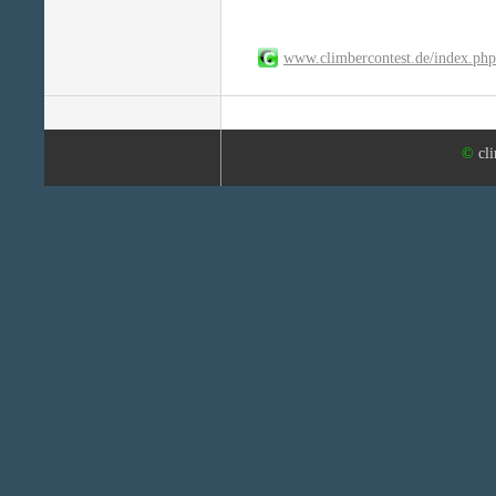
www.climbercontest.de/index.ph
©
cl